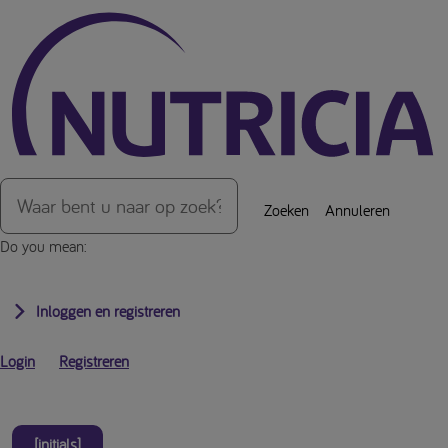
Over de inhoud van de pagina
Zoeken
Annuleren
Do you mean:
Inloggen en registreren
Login
Registreren
[initials]