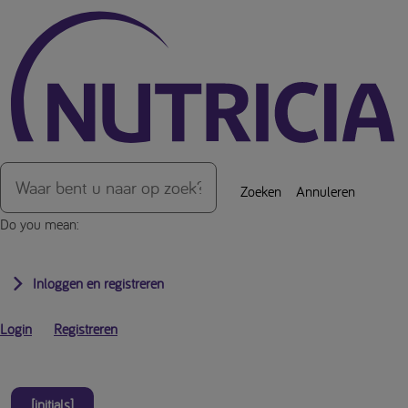
Over de inhoud van de pagina
Zoeken
Annuleren
Do you mean:
Inloggen en registreren
Login
Registreren
[initials]