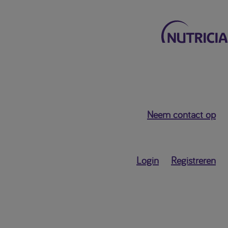
Terug naar het hoofdmenu
Neem contact op
Mijn Nutricia
Persoonlijk
Login
Registreren
dashboard
Profielgegevens
Profielinstellingen