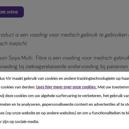
tel online
roduct is een voeding voor medisch gebruik te gebruiken
ch toezicht.
son Soya Multi Fibre is een voeding voor medisch gebruik
voeding bij ziektegerelateerde ondervoeding bij patiënte
lkeiwitallergie of lactose-intolerantie. Te gebruiken onde
lux NV
maakt gebruik van cookies en andere trackingtechnologieën op haar
ch toezicht.
 cookies van derden:
Lees hier meer over onze cookies.
Met uw toestemm
wij deze cookies om uw algehele surfervaring te verbeteren, het gebruik va
ziekte, een operatie, medicijnen of een behandeling is het
 meten en te analyseren, gepersonaliseerde content en advertenties af te
ijk dat u niet kunt, mag of wilt eten. Terwijl goede voedi
ses (op onze website en op andere websites) en om u functionaliteiten te b
 extra belangrijk is. Sondevoeding kan dan een goede oplo
r zijn op sociale media.
 Sondevoeding wordt gebruikt als aanvulling op of volledig