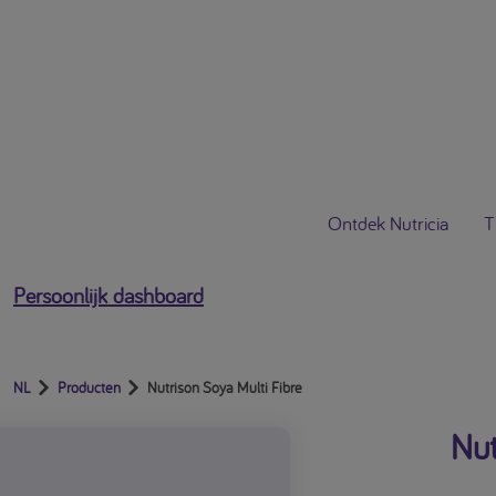
[profile-email]
Open het gebruikersmenu
Ontdek Nutricia
T
Persoonlijk dashboard
NL
Producten
Nutrison Soya Multi Fibre
Nut