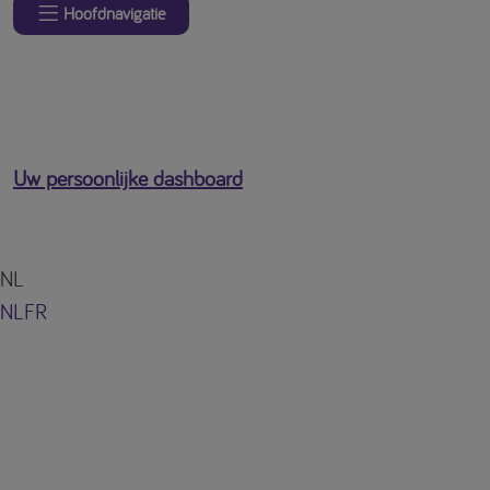
Hoofdnavigatie
Uw persoonlijke dashboard
NL
NL
FR
U bent ingelogd als