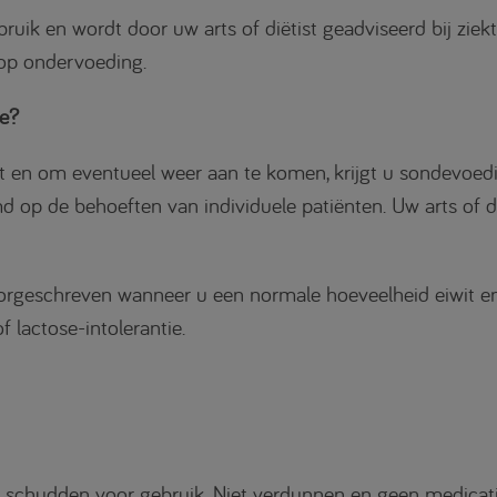
uik en wordt door uw arts of diëtist geadviseerd bij ziek
op ondervoeding.
re?
t en om eventueel weer aan te komen, krijgt u sondevoedin
 op de behoeften van individuele patiënten. Uw arts of d
orgeschreven wanneer u een normale hoeveelheid eiwit en
 lactose-intolerantie.
ed schudden voor gebruik. Niet verdunnen en geen medicat