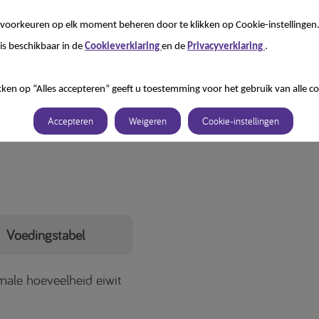
anging van de normale voeding.
voorkeuren op elk moment beheren door te klikken op Cookie-instellingen
is beschikbaar in de
Cookieverklaring
en de
Privacyverklaring
.
kken op “Alles accepteren” geeft u toestemming voor het gebruik van alle co
Accepteren
Weigeren
Cookie-instellingen
Voedingstabel
male hoeveelheid eiwit