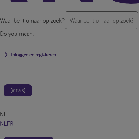
Waar bent u naar op zoek?
Do you mean:
Inloggen en registreren
[initials]
NL
NL
FR