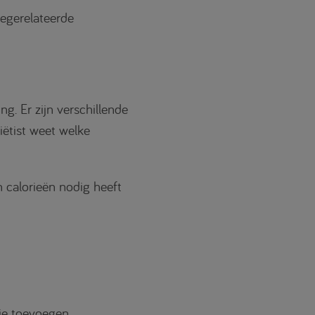
tegerelateerde
g. Er zijn verschillende
iëtist weet welke
 calorieën nodig heeft
ie toevoegen.