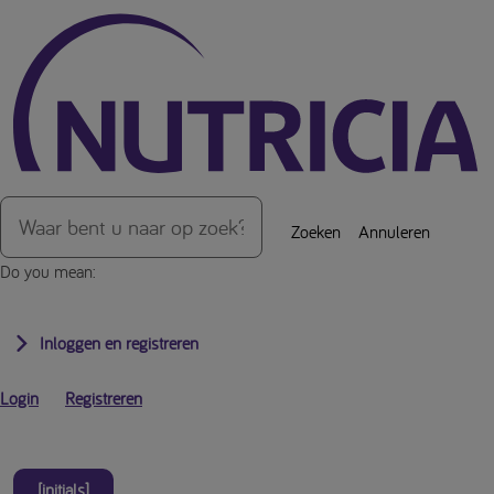
Over de inhoud van de pagina
Zoeken
Annuleren
Do you mean:
Inloggen en registreren
Login
Registreren
[initials]