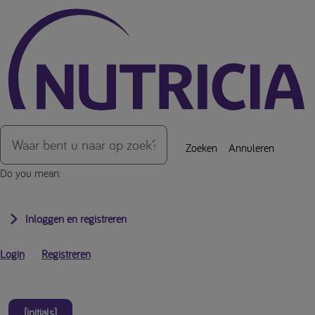
Over de inhoud van de pagina
Zoeken
Annuleren
Do you mean:
Inloggen en registreren
Login
Registreren
[initials]