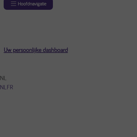
Hoofdnavigatie
Uw persoonlijke dashboard
NL
NL
FR
U bent ingelogd als