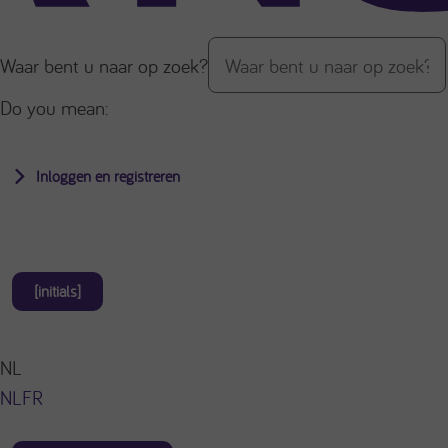
Waar bent u naar op zoek?
Do you mean:
Inloggen en registreren
[initials]
NL
NL
FR