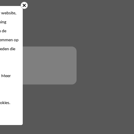
 website,
ing
n de
 stemmen op
ieden die
. Meer
okies.