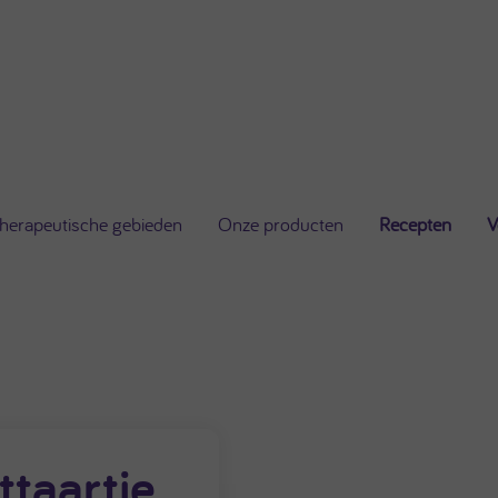
herapeutische gebieden
Onze producten
Recepten
V
ttaartje