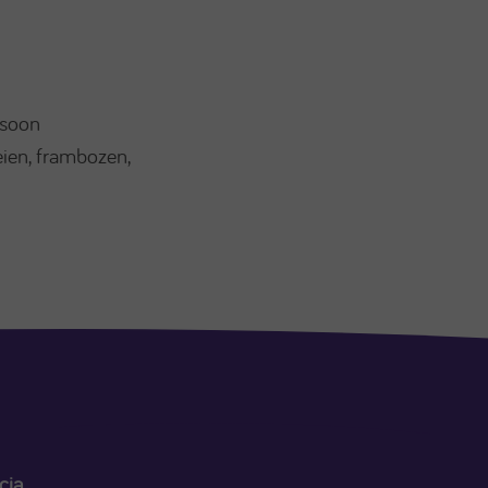
rsoon
eien, frambozen,
cia