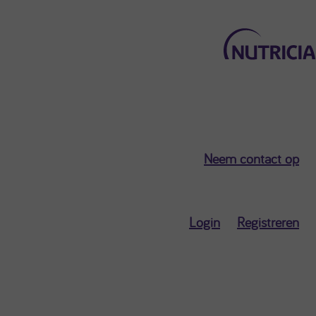
Terug naar het hoofdmenu
Neem contact op
Mijn Nutricia
Persoonlijk
Login
Registreren
dashboard
Profielgegevens
Profielinstellingen