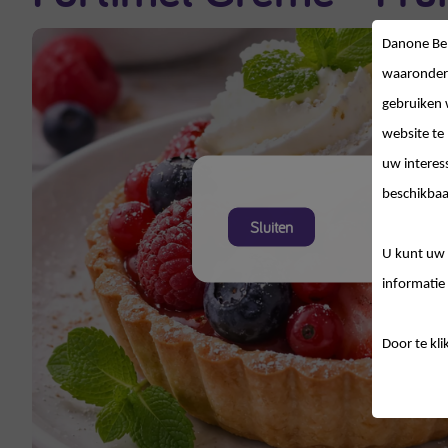
Danone Be
waaronder
gebruiken 
website te
uw interes
beschikbaa
Sluiten
U kunt uw 
informatie 
Door te kli