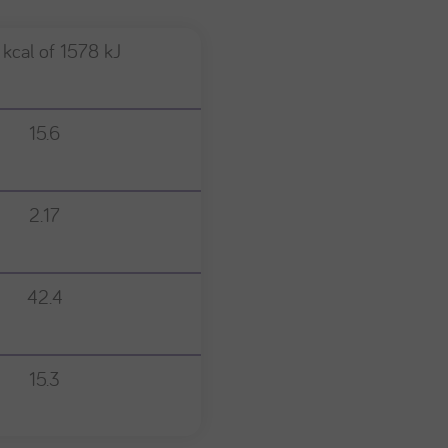
 kcal of 1578 kJ
15.6
2.17
42.4
15.3