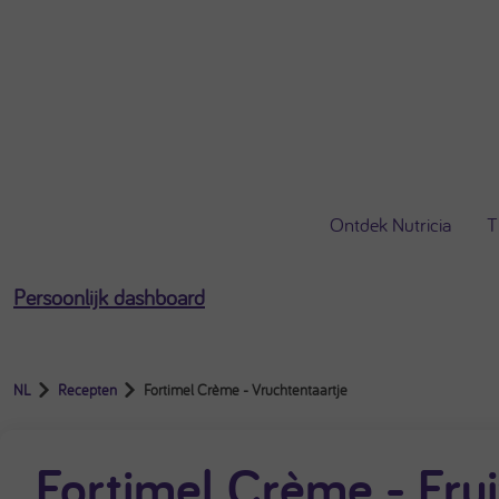
[profile-email]
Open het gebruikersmenu
Ontdek Nutricia
T
Persoonlijk dashboard
NL
Recepten
Fortimel Crème - Vruchtentaartje
Fortimel Crème - Frui