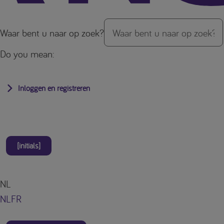
Waar bent u naar op zoek?
Do you mean:
Inloggen en registreren
[initials]
NL
NL
FR