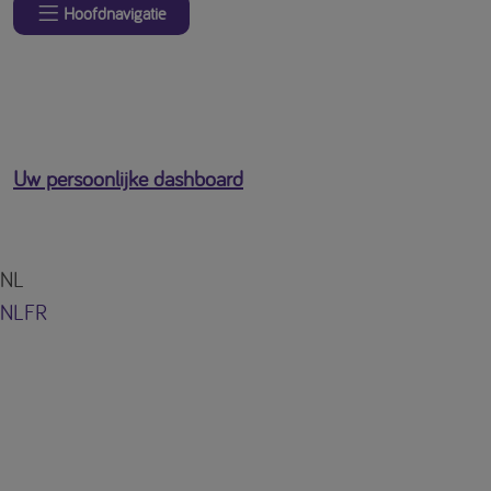
Hoofdnavigatie
Uw persoonlijke dashboard
NL
NL
FR
U bent ingelogd als