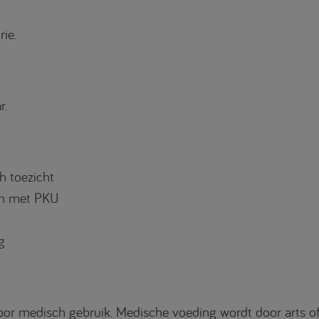
ie.
r.
h toezicht
ten met PKU
g
or medisch gebruik. Medische voeding wordt door arts of 