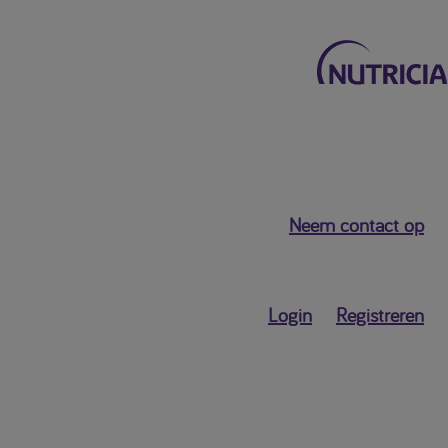
Terug naar het hoofdmenu
Neem contact op
Mijn Nutricia
Persoonlijk
Login
Registreren
dashboard
Profielgegevens
Profielinstellingen