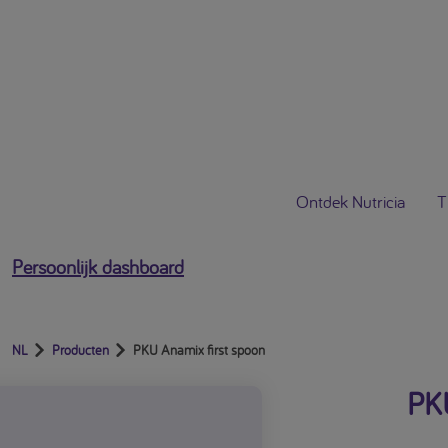
[profile-email]
Open het gebruikersmenu
Ontdek Nutricia
T
Persoonlijk dashboard
NL
Producten
PKU Anamix first spoon
PKU