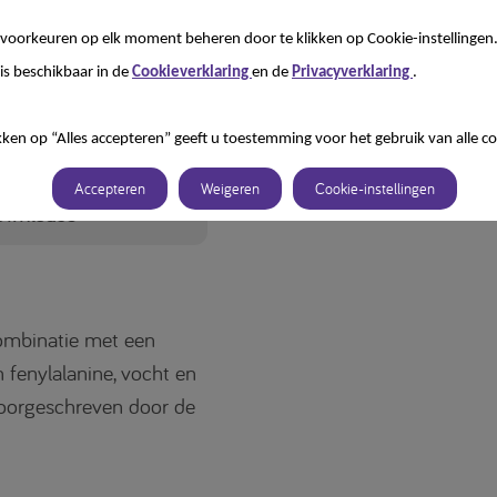
eging van water wordt een lepelbare consistentie bereikt.
voorkeuren op elk moment beheren door te klikken op Cookie-instellingen
 melk en soja.
is beschikbaar in de
Cookieverklaring
en de
Privacyverklaring
.
kken op “Alles accepteren” geeft u toestemming voor het gebruik van alle co
Accepteren
Weigeren
Cookie-instellingen
ownloads
combinatie met een
 fenylalanine, vocht en
oorgeschreven door de