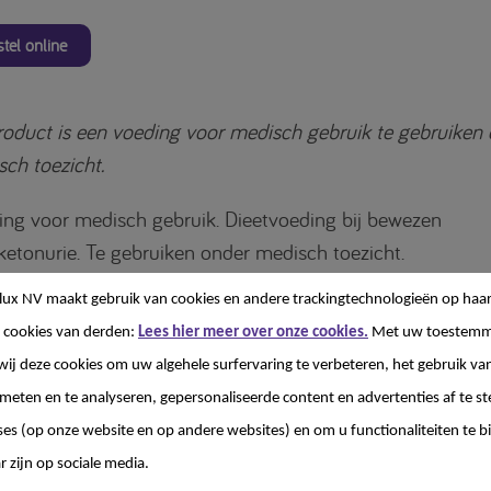
tel online
roduct is een voeding voor medisch gebruik te gebruiken
ch toezicht.
ng voor medisch gebruik. Dieetvoeding bij bewezen
ketonurie. Te gebruiken onder medisch toezicht.
lux NV
maakt gebruik van cookies en andere trackingtechnologieën op haar
namix first spoon is een voeding voor medisch gebruik b
 cookies van derden:
Lees hier meer over onze cookies.
Met uw toestemm
ketonurie (PKU), geschikt vanaf 6 maanden tot de leeftijd
wij deze cookies om uw algehele surfervaring te verbeteren, het gebruik va
 Een poedervormige, lepelbare eiwitvervanger op basis van
 meten en te analyseren, gepersonaliseerde content en advertenties af te
zuren, zeer laag in fenylalanine, met koolhydraten, vitam
ses (op onze website en op andere websites) en om u functionaliteiten te b
ralen. Bevat langeketen meervoudig onverzadigde vetzur
r zijn op sociale media.
s), docosahexaeenzuur (DHA) en arachidonzuur (AA). Doo