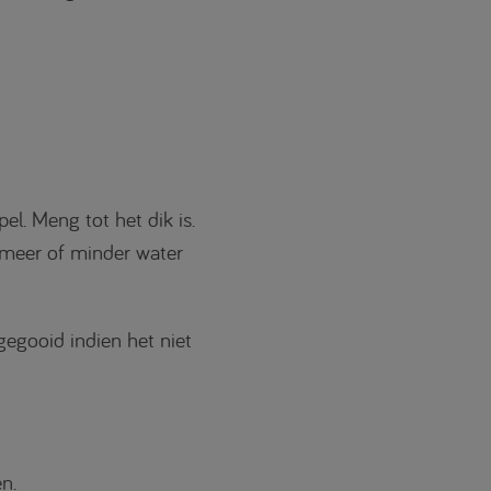
l. Meng tot het dik is.
 meer of minder water
egooid indien het niet
n.