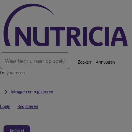
Over de inhoud van de pagina
Zoeken
Annuleren
Do you mean:
Inloggen en registreren
Login
Registreren
[initials]