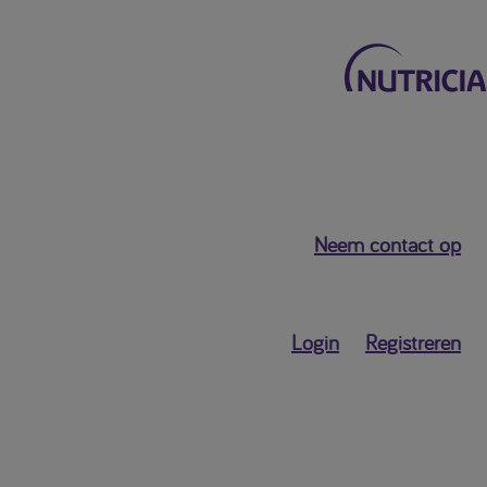
Terug naar het hoofdmenu
Neem contact op
Mijn Nutricia
Persoonlijk
Login
Registreren
dashboard
Profielgegevens
Profielinstellingen