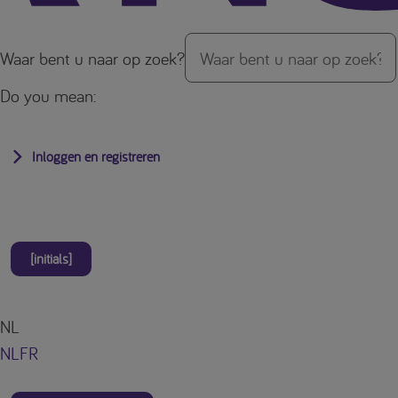
Waar bent u naar op zoek?
Do you mean:
Inloggen en registreren
[initials]
NL
NL
FR