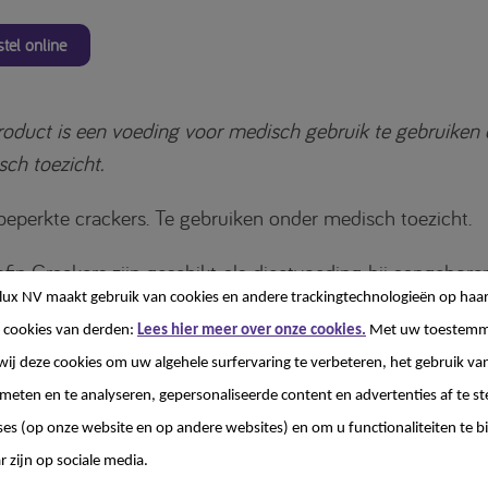
tel online
roduct is een voeding voor medisch gebruik te gebruiken
ch toezicht.
beperkte crackers. Te gebruiken onder medisch toezicht.
fin Crackers zijn geschikt als dieetvoeding bij aangebore
lux NV
maakt gebruik van cookies en andere trackingtechnologieën op haar
isselingsziekten, nier- of leverfalen waarbij een eiwitbeper
 cookies van derden:
Lees hier meer over onze cookies.
Met uw toestemm
akelijk is. Loprofin Crackers zijn niet geschikt als enige
wij deze cookies om uw algehele surfervaring te verbeteren, het gebruik va
ingsbron.
 meten en te analyseren, gepersonaliseerde content en advertenties af te
ses (op onze website en op andere websites) en om u functionaliteiten te b
r zijn op sociale media.