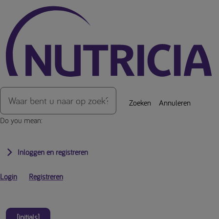
Over de inhoud van de pagina
Zoeken
Annuleren
Do you mean:
Inloggen en registreren
Login
Registreren
[initials]