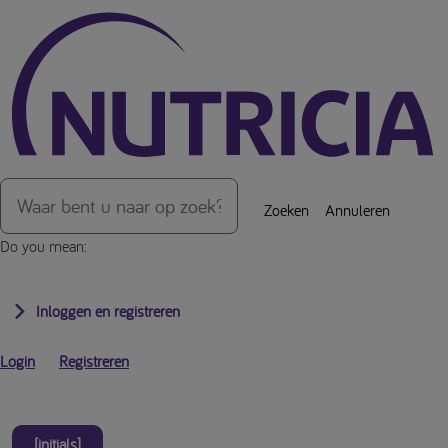
Over de inhoud van de pagina
Zoeken
Annuleren
Do you mean:
Inloggen en registreren
Login
Registreren
[initials]