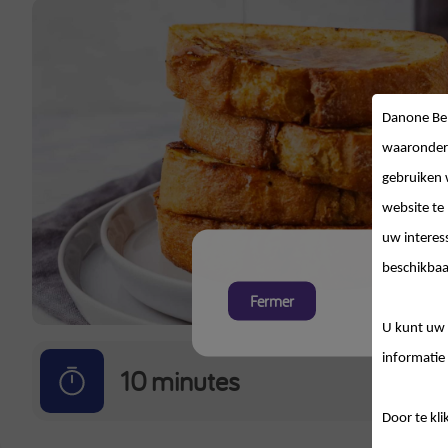
Danone Be
waaronder
gebruiken 
website te
uw interes
beschikbaa
Fermer
U kunt uw 
informatie 
10
minutes
Door te kli