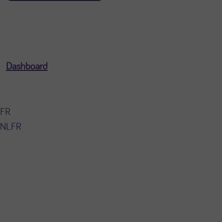
Dashboard
FR
NL
FR
Vous êtes connecté en tant que
[profile-email]