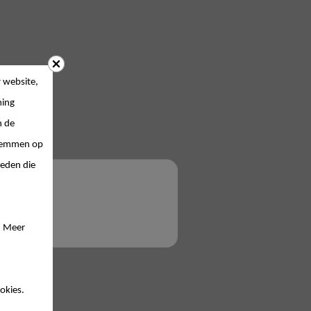
 website,
ing
n de
 stemmen op
ieden die
. Meer
okies.