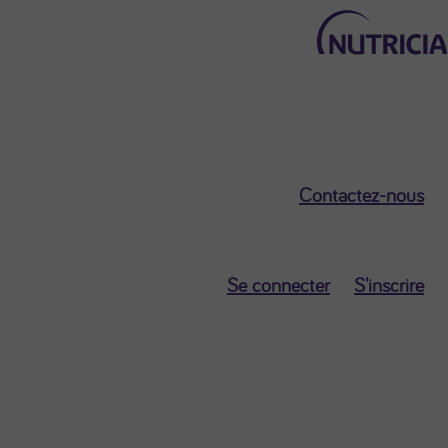
Retour au menu principal
Contactez-nous
Mon Nutricia
Dashboard
Se connecter
S'inscrire
Données
Personnelles
Mes paramètres