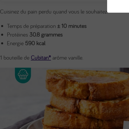
Cuisinez du pain perdu quand vous le souhaitez.
Temps de préparation
± 10 minutes
Protéines
30.8 grammes
Energie
590 kcal
1 bouteille de
Cubitan®
arôme vanille.