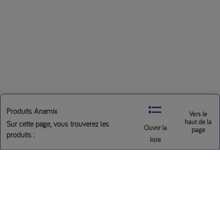
Produits Anamix
Vers le
haut de la
Sur cette page, vous trouverez les
Ouvrir la
page
produits :
liste