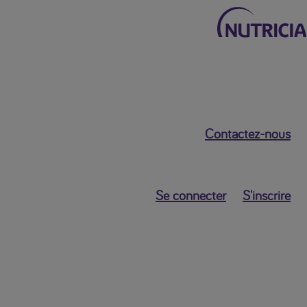
Retour au menu principal
Contactez-nous
Mon Nutricia
Dashboard
Se connecter
S'inscrire
Données
Personnelles
Mes paramètres