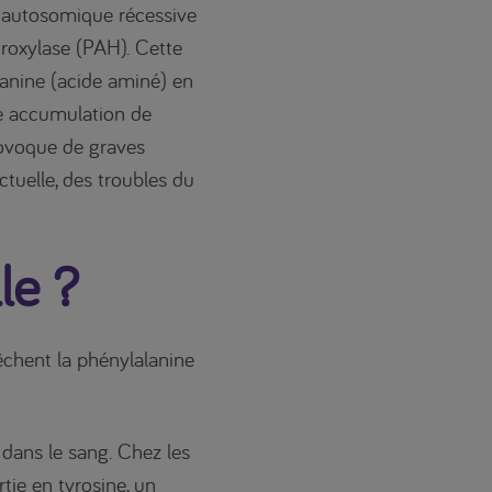
 autosomique récessive
roxylase (PAH). Cette
lanine (acide aminé) en
ne accumulation de
provoque de graves
tuelle, des troubles du
.
le ?
chent la phénylalanine
 dans le sang. Chez les
tie en tyrosine, un