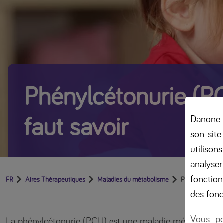
Phénylcétonurie (PCU
faut savoir
Danone B
son site
utilison
analyser
fonction
FR
Aires Thérapeutiques
Maladies du métabolisme
PCU
des fonc
Vous po
La phénylcétonurie (PCU) est une maladie métabolique