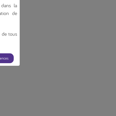
 dans la
tion de
n de tous
rences