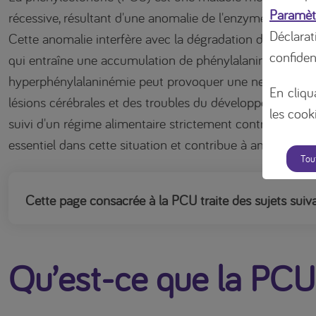
Paramèt
récessive, résultant d'une anomalie de l'enzyme phényla
Déclara
Cette anomalie interfère avec la dégradation de l'acide 
confiden
qui entraîne une accumulation de phénylalanine dans le
hyperphénylalaninémie peut provoquer une neurotoxicité
En cliqu
lésions cérébrales et des troubles du développement. Un
les cooki
suivi d'un régime alimentaire strictement contrôlé limita
essentiel dans cette situation et contribue à améliorer le
Tou
Cette page consacrée à la PCU traite des sujets suiva
Qu’est-ce que la PCU