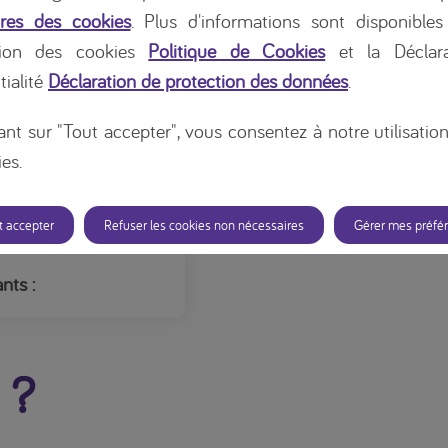
res des cookies
. Plus d'informations sont disponibles
lanine hydroxylase.
tion des cookies
Politique de Cookies
et la Déclara
aminé phénylalanine, ce
tialité
Déclaration de protection des données
.
 sang. Cette
 grave, entraînant des
ant sur "Tout accepter", vous consentez à notre utilisatio
 diagnostic précoce,
es.
nt la phénylalanine, est
 pronostic général.
t accepter
Refuser les cookies non nécessaires
Gérer mes préfé
nts :
 ?