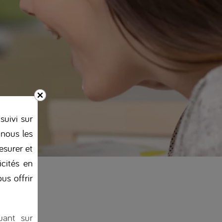
suivi sur
 nous les
esurer et
icités en
us offrir
uant sur