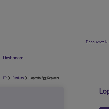
Ouvrir le menu utilisateur
Découvrez Nut
Dashboard
FR
Produits
Loprofin Egg Replacer
Lop