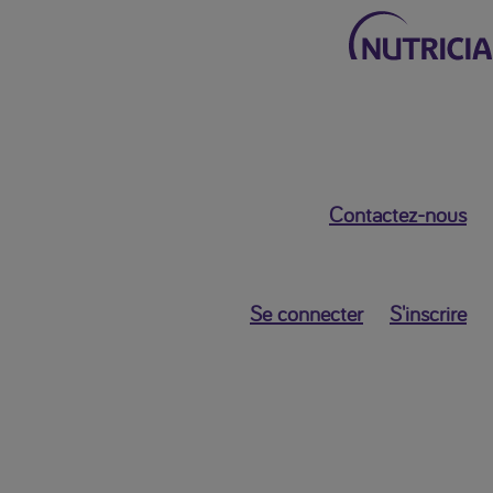
Retour au menu principal
Contactez-nous
Mon Nutricia
Dashboard
Se connecter
S'inscrire
Données
Personnelles
Mes paramètres