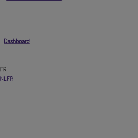
Dashboard
FR
NL
FR
Vous êtes connecté en tant que
[profile-email]