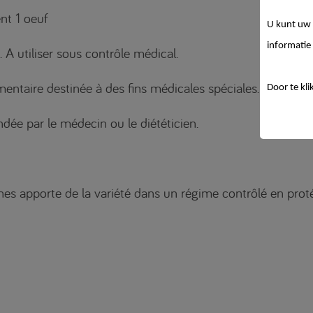
nt 1 oeuf
U kunt uw 
informatie 
 A utiliser sous contrôle médical.
entaire destinée à des fins médicales spéciales.
Door te kli
ée par le médecin ou le diététicien.
s apporte de la variété dans un régime contrôlé en proté