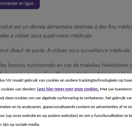
mmander en ligne
oduit est un denrée alimentaire destinée à des fins médic
ales à utiliser sous supervision médicale.
itut d’oeuf de poule. A utiliser sous surveillance médicale.
les besoins nutritionnels en cas de maladies héréditaires 
olisme ou en cas d'insuffisance rénale ou hépatique lors
lux NV
maakt gebruik van cookies en andere trackingtechnologieën op haar
e restreint en protéine est prescrit.
 cookies van derden:
Lees hier meer over onze cookies.
Met uw toestemm
wij deze cookies om uw algehele surfervaring te verbeteren, het gebruik va
 meten en te analyseren, gepersonaliseerde content en advertenties af te
ses (op onze website en op andere websites) en om u functionaliteiten te b
lécharger
r zijn op sociale media.