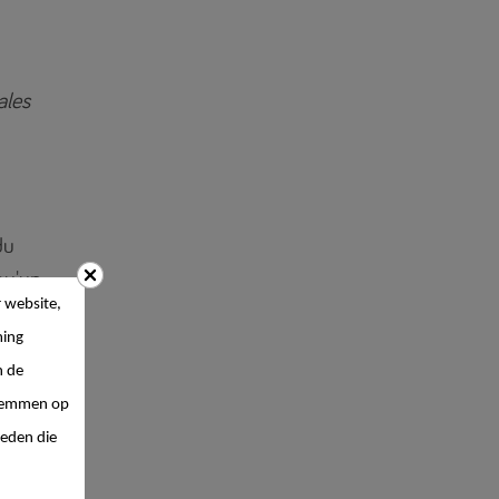
ales
du
qu'un
 website,
ing
n de
 stemmen op
ieden die