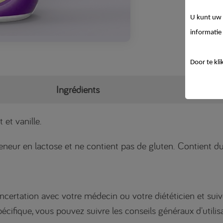
U kunt uw 
informatie 
Door te kli
Ingrédients
Té
 et vanille.
 teneur en lactose et ne contient pas de gluten. Contient d
oncertation avec votre médecin ou votre diététicien et suive
ifique, vous pouvez suivre les conseils généraux d'utilisa