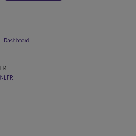
Dashboard
FR
NL
FR
Vous êtes connecté en tant que
[profile-email]