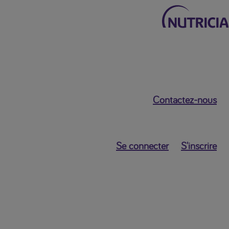
Retour au menu principal
Contactez-nous
Mon Nutricia
Dashboard
Se connecter
S'inscrire
Données
Personnelles
Mes paramètres