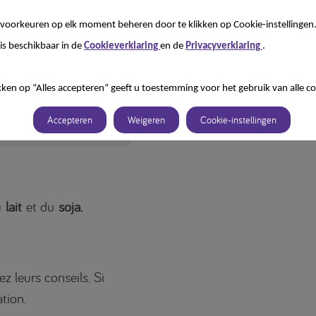
voorkeuren op elk moment beheren door te klikken op Cookie-instellingen
is beschikbaar in de
Cookieverklaring
en de
Privacyverklaring
.
kken op “Alles accepteren” geeft u toestemming voor het gebruik van alle co
Accepteren
Weigeren
Cookie-instellingen
lécharger
u
lait
et du
soja.
z leurs conseils. Si
tion.