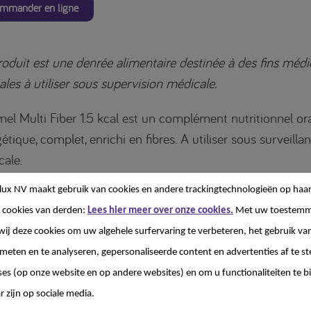
mmander en ligne
oduit est une denrée alimentaire destinée à des fins médi
ales à utiliser sous supervision médicale.
mel Multi Fiber 1.5 kcal est un complément nutritionnel or
étique, complet, enrichi en fibres. A utiliser sous surveilla
ale.
lux NV
maakt gebruik van cookies en andere trackingtechnologieën op haar
mel Multi Fiber 1.5 kcal est une denrée alimentaire destiné
 cookies van derden:
Lees hier meer over onze cookies.
Met uw toestemm
médicales spéciales en cas de dénutrition associée à une m
wij deze cookies om uw algehele surfervaring te verbeteren, het gebruik va
nible dans les goûts : fraise, chocolat et vanille.
 meten en te analyseren, gepersonaliseerde content en advertenties af te
ses (op onze website en op andere websites) en om u functionaliteiten te b
r zijn op sociale media.